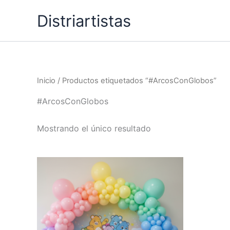
Ir
Distriartistas
al
contenido
Inicio
/ Productos etiquetados “#ArcosConGlobos”
#ArcosConGlobos
Mostrando el único resultado