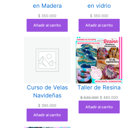
en Madera
en vidrio
$
350.000
$
350.000
Añadir al carrito
Añadir al carrito
Curso de Velas
Taller de Resina
Navideñas
Original
Curre
$
530.000
$
480.000
price
price
$
390.000
Añadir al carrito
was:
is:
Añadir al carrito
$ 530.000.
$ 480