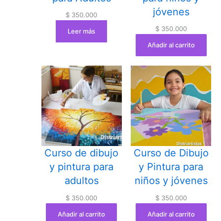
jóvenes
$
350.000
$
350.000
Leer más
Añadir al carrito
Curso de dibujo
Curso de Dibujo
y pintura para
y Pintura para
adultos
niños y jóvenes
$
350.000
$
350.000
Añadir al carrito
Añadir al carrito