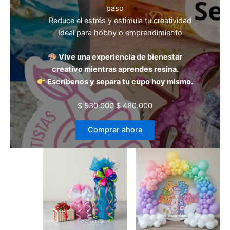
paso
Reduce el estrés y estimula tu creatividad
Ideal para hobby o emprendimiento
Vive una experiencia de bienestar
creativo mientras aprendes resina.
Escríbenos y separa tu cupo hoy mismo.
Original
Current
$
530.000
$
480.000
price
price
Comprar ahora
was:
is:
$ 530.000.
$ 480.000.