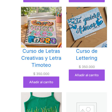
Curso de Letras
Curso de
Creativas y Letra
Lettering
Timoteo
$
350.000
$
350.000
Añadir al carrito
Añadir al carrito