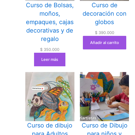
Curso de Bolsas,
Curso de
moños,
decoración con
empaques, cajas
globos
decorativas y de
$
390.000
regalo
Añadir al carrito
$
350.000
Leer más
Curso de dibujo
Curso de Dibujo
para Adultos
para niños y