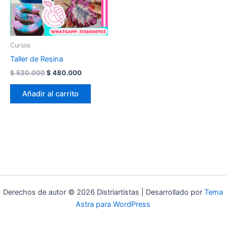
Cursos
Taller de Resina
Original
Current
$
530.000
$
480.000
price
price
was:
is:
Añadir al carrito
$ 530.000.
$ 480.000.
Derechos de autor © 2026 Distriartistas | Desarrollado por
Tema
Astra para WordPress