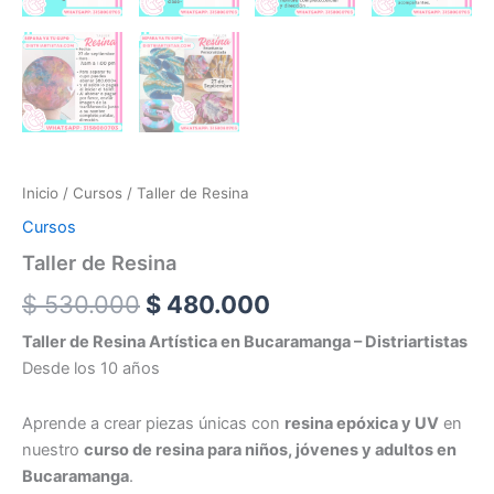
Inicio
/
Cursos
/ Taller de Resina
Cursos
Taller de Resina
Original
Current
$
530.000
$
480.000
price
price
Taller de Resina Artística en Bucaramanga – Distriartistas
Desde los 10 años
was:
is:
$ 530.000.
$ 480.000.
Aprende a crear piezas únicas con
resina epóxica y UV
en
nuestro
curso de resina para niños, jóvenes y adultos en
Bucaramanga
.