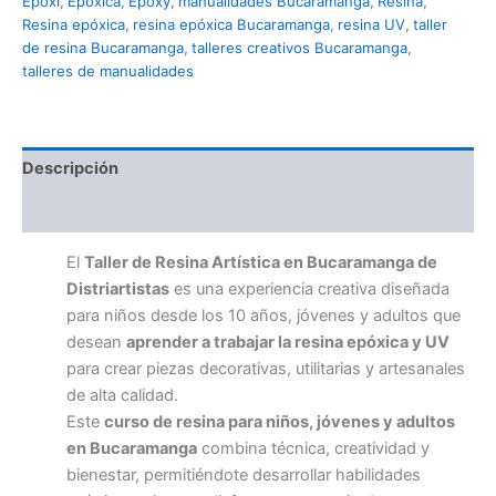
Epoxi
,
Epóxica
,
Epoxy
,
manualidades Bucaramanga
,
Resina
,
Resina epóxica
,
resina epóxica Bucaramanga
,
resina UV
,
taller
de resina Bucaramanga
,
talleres creativos Bucaramanga
,
talleres de manualidades
Descripción
Valoraciones (0)
El
Taller de Resina Artística en Bucaramanga de
Distriartistas
es una experiencia creativa diseñada
para niños desde los 10 años, jóvenes y adultos que
desean
aprender a trabajar la resina epóxica y UV
para crear piezas decorativas, utilitarias y artesanales
de alta calidad.
Este
curso de resina para niños, jóvenes y adultos
en Bucaramanga
combina técnica, creatividad y
bienestar, permitiéndote desarrollar habilidades