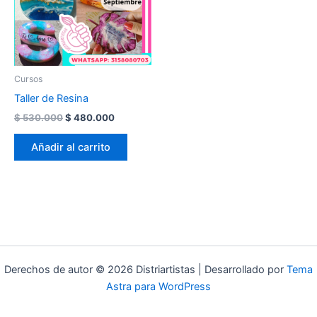
Cursos
Taller de Resina
Original
Current
$
530.000
$
480.000
price
price
was:
is:
Añadir al carrito
$ 530.000.
$ 480.000.
Derechos de autor © 2026 Distriartistas | Desarrollado por
Tema
Astra para WordPress