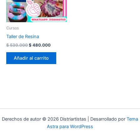
Cursos
Taller de Resina
Original
Current
$
530.000
$
480.000
price
price
was:
is:
Añadir al carrito
$ 530.000.
$ 480.000.
Derechos de autor © 2026 Distriartistas | Desarrollado por
Tema
Astra para WordPress